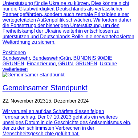
Unterstützung für die Ukraine zu kürzen. Dies könnte nicht
nur die Glaubwürdigkeit Deutschlands als verlässlicher
Partner gefährden, sondern auch zentrale Prinzipien einer
wertegeleiteten Außenpolitik schwächen. Wir fordern daher
die Fortsetzung der bisherigen Unterstützung, um den
Freiheitskampf der Ukraine weiterhin entschlossen zu
unterstützen und Deutschlands Rolle in einer wertebasierten
Weltordnung zu sichern.
Positionen
Bundeswehr
,
BundeswehrGrün
,
BÜNDNIS 90/DIE
GRÜNEN
,
Finanzierung
,
GRÜN
,
GRÜNEN
,
Ukraine
weiterlesen
Gemeinsamer Standpunkt
22. November 2023
15. Dezember 2024
Wir verurteilen auf das Schärfste diesen feigen
Terroranschlag. Der 07.10.2023 geht als ein weiteres
unseliges Datum in die Geschichte des Antisemitismus ein,
der zu den schlimmsten Verbrechen in der
Menschheitsgeschichte geführt hat.