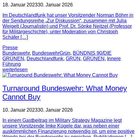
18. Januar 2023
30. Januar 2026
Im Deutschlandfunk hat unser Vorsitzender Norman Böhm in
der Sendungsreihe „Zur Diskussion“, zusammen mit Julia
Weigelt (Journalistin) und Prof. Dr. Sönke Neitzel (Professor
für Militärgeschichte), unter Moderation von Christoph
Schäfer […]
Presse
Bundeswehr
,
BundeswehrGrün
,
BÜNDNIS 90/DIE
GRÜNEN
,
Deutschlandfunk
,
GRÜN
,
GRÜNEN
,
Innere
Führung
weiterlesen
Turnaround Bundeswehr: What Money
Cannot Buy
10. Januar 2023
30. Januar 2026
In einem Gastbeitrag im Military Strategy Magazine legt
unsere Vorsitzende Imke Kügele dar, was neben einer
auskömmlichen Finanzierung notwendig ist, um eine positive
Wende bei der Bundeswehr zu erreichen. Publikationen […]