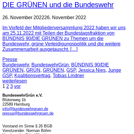
DIE GRÜNEN und die Bundeswehr
26. November 2022
26. November 2022
Im Vorfeld der Mitgliederversammlung 2022 haben wir uns
am 25.11.2022 mit Teilen der Bundestagsfraktion von
BÜNDNIS 90/DIE GRÜNEN zu Themen um die
Bundeswehr, grüne Verteidigungspolitik und die weitere
Zusammenarbeit ausgetauscht. […]
Presse
Bundeswehr
,
BundeswehrGrün
,
BÜNDNIS 90/DIE
GRÜNEN
,
GRÜN
,
GRÜNEN
,
GSP
,
Jessica Nies
,
Junge
GSP
,
Koalitionsvertrag
,
Tobias Lindner
weiterlesen
1
2
3
vor
BundeswehrGrün e.V.
Blütenweg 1b
22589 Hamburg
info@bundeswehrgruen.de
presse@bundeswehrgruen.de
Vorstand im Sinne § 26 BGB
Vorsitzender: Norman Böhm