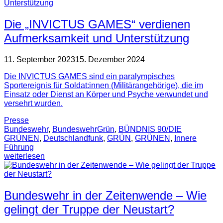
Die „INVICTUS GAMES“ verdienen
Aufmerksamkeit und Unterstützung
11. September 2023
15. Dezember 2024
Die INVICTUS GAMES sind ein paralympisches
Sportereignis für Soldat:innen (Militärangehörige), die im
Einsatz oder Dienst an Körper und Psyche verwundet und
versehrt wurden.
Presse
Bundeswehr
,
BundeswehrGrün
,
BÜNDNIS 90/DIE
GRÜNEN
,
Deutschlandfunk
,
GRÜN
,
GRÜNEN
,
Innere
Führung
weiterlesen
Bundeswehr in der Zeitenwende – Wie
gelingt der Truppe der Neustart?