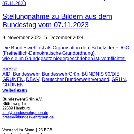
Stellungnahme zu Bildern aus dem
Bundestag vom 07.11.2023
9. November 2023
15. Dezember 2024
Die Bundeswehr ist als Organisation dem Schutz der FDGO
(Freiheitlich-Demokratische Grundordnung),
wie sie im Grundgesetz niedergeschrieben ist, verpflichtet.
Presse
AfD
,
Bundeswehr
,
BundeswehrGrün
,
BÜNDNIS 90/DIE
GRÜNEN
,
DBwV
,
Deutscher Bundeswehrverband
,
GRÜN
,
GRÜNEN
weiterlesen
BundeswehrGrün e.V.
Blütenweg 1b
22589 Hamburg
info@bundeswehrgruen.de
presse@bundeswehrgruen.de
Vorstand im Sinne § 26 BGB