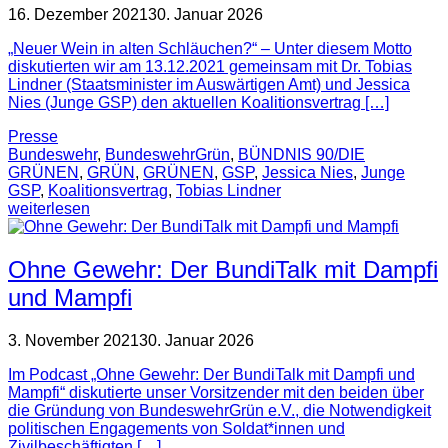
16. Dezember 2021
30. Januar 2026
„Neuer Wein in alten Schläuchen?“ – Unter diesem Motto
diskutierten wir am 13.12.2021 gemeinsam mit Dr. Tobias
Lindner (Staatsminister im Auswärtigen Amt) und Jessica
Nies (Junge GSP) den aktuellen Koalitionsvertrag […]
Presse
Bundeswehr
,
BundeswehrGrün
,
BÜNDNIS 90/DIE
GRÜNEN
,
GRÜN
,
GRÜNEN
,
GSP
,
Jessica Nies
,
Junge
GSP
,
Koalitionsvertrag
,
Tobias Lindner
weiterlesen
Ohne Gewehr: Der BundiTalk mit Dampfi
und Mampfi
3. November 2021
30. Januar 2026
Im Podcast „Ohne Gewehr: Der BundiTalk mit Dampfi und
Mampfi“ diskutierte unser Vorsitzender mit den beiden über
die Gründung von BundeswehrGrün e.V., die Notwendigkeit
politischen Engagements von Soldat*innen und
Zivilbeschäftigten […]