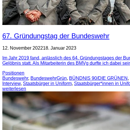
67. Gründungstag der Bundeswehr
12. November 2022
18. Januar 2023
Im Jahr 2019 fand, anlässlich des 64. Gründungstages der Bu
Gelöbnis statt. Als Mitarbeiterin des BMVg durfte ich dabei sei
Positionen
Bundeswehr
,
BundeswehrGrün
,
BÜNDNIS 90/DIE GRÜNEN
,
Interview
,
Staatsbürger in Uniform
,
Staatsbürger*innen in Unif
weiterlesen