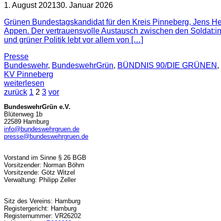
1. August 2021
30. Januar 2026
Grünen Bundestagskandidat für den Kreis Pinneberg, Jens Herr
Appen. Der vertrauensvolle Austausch zwischen den Soldat:i
und grüner Politik lebt vor allem von […]
Presse
Bundeswehr
,
BundeswehrGrün
,
BÜNDNIS 90/DIE GRÜNEN
,
KV Pinneberg
weiterlesen
zurück
1
2
3
vor
BundeswehrGrün e.V.
Blütenweg 1b
22589 Hamburg
info@bundeswehrgruen.de
presse@bundeswehrgruen.de
Vorstand im Sinne § 26 BGB
Vorsitzender: Norman Böhm
Vorsitzende: Götz Witzel
Verwaltung: Philipp Zeller
Sitz des Vereins: Hamburg
Registergericht: Hamburg
Registernummer: VR26202