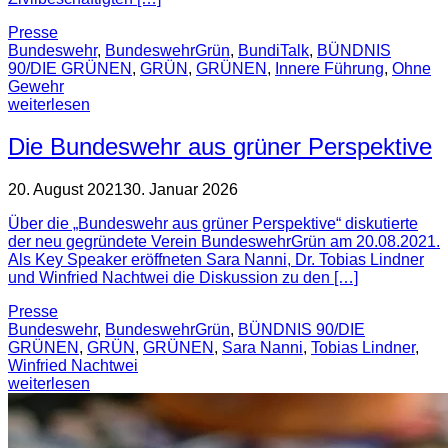
Presse
Bundeswehr
,
BundeswehrGrün
,
BundiTalk
,
BÜNDNIS
90/DIE GRÜNEN
,
GRÜN
,
GRÜNEN
,
Innere Führung
,
Ohne
Gewehr
weiterlesen
Die Bundeswehr aus grüner Perspektive
20. August 2021
30. Januar 2026
Über die „Bundeswehr aus grüner Perspektive“ diskutierte
der neu gegründete Verein BundeswehrGrün am 20.08.2021.
Als Key Speaker eröffneten Sara Nanni, Dr. Tobias Lindner
und Winfried Nachtwei die Diskussion zu den […]
Presse
Bundeswehr
,
BundeswehrGrün
,
BÜNDNIS 90/DIE
GRÜNEN
,
GRÜN
,
GRÜNEN
,
Sara Nanni
,
Tobias Lindner
,
Winfried Nachtwei
weiterlesen