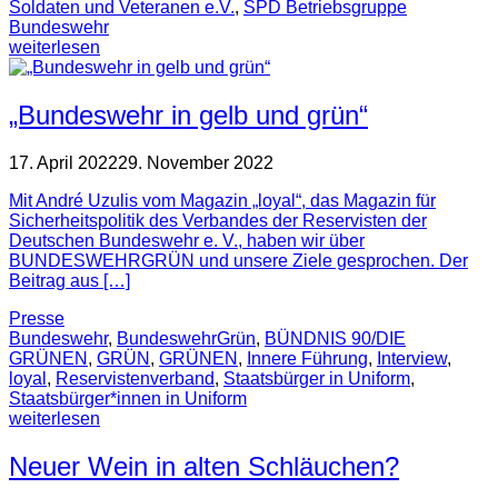
Soldaten und Veteranen e.V.
,
SPD Betriebsgruppe
Bundeswehr
weiterlesen
„Bundeswehr in gelb und grün“
17. April 2022
29. November 2022
Mit André Uzulis vom Magazin „loyal“, das Magazin für
Sicherheitspolitik des Verbandes der Reservisten der
Deutschen Bundeswehr e. V., haben wir über
BUNDESWEHRGRÜN und unsere Ziele gesprochen. Der
Beitrag aus […]
Presse
Bundeswehr
,
BundeswehrGrün
,
BÜNDNIS 90/DIE
GRÜNEN
,
GRÜN
,
GRÜNEN
,
Innere Führung
,
Interview
,
loyal
,
Reservistenverband
,
Staatsbürger in Uniform
,
Staatsbürger*innen in Uniform
weiterlesen
Neuer Wein in alten Schläuchen?