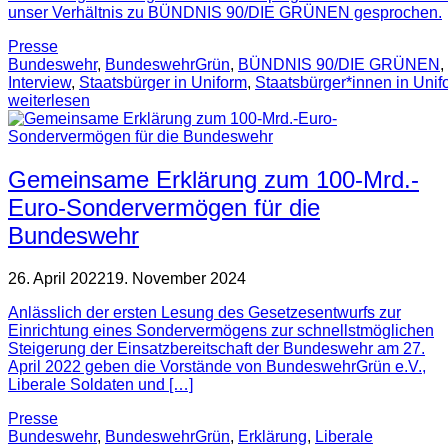
unser Verhältnis zu BÜNDNIS 90/DIE GRÜNEN gesprochen.
Presse
Bundeswehr
,
BundeswehrGrün
,
BÜNDNIS 90/DIE GRÜNEN
,
Interview
,
Staatsbürger in Uniform
,
Staatsbürger*innen in Unif
weiterlesen
Gemeinsame Erklärung zum 100-Mrd.-
Euro-Sondervermögen für die
Bundeswehr
26. April 2022
19. November 2024
Anlässlich der ersten Lesung des Gesetzesentwurfs zur
Einrichtung eines Sondervermögens zur schnellstmöglichen
Steigerung der Einsatzbereitschaft der Bundeswehr am 27.
April 2022 geben die Vorstände von BundeswehrGrün e.V.,
Liberale Soldaten und […]
Presse
Bundeswehr
,
BundeswehrGrün
,
Erklärung
,
Liberale